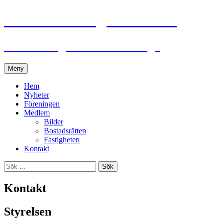
BRF Eklandagatan 23-25
En förening utöver det vanliga
Hoppa
Meny
till
innehåll
Hem
Nyheter
Föreningen
Medlem
Bilder
Bostadsrätten
Fastigheten
Kontakt
Sök
efter:
Kontakt
Styrelsen