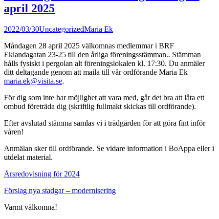
april 2025
2022/03/30
Uncategorized
Maria Ek
Måndagen 28 april 2025 välkomnas medlemmar i BRF
Eklandagatan 23-25 till den årliga föreningsstämman.. Stämman
hålls fysiskt i pergolan alt föreningslokalen kl. 17:30. Du anmäler
ditt deltagande genom att maila till vår ordförande Maria Ek
maria.ek@visita.se
.
För dig som inte har möjlighet att vara med, går det bra att låta ett
ombud företräda dig (skriftlig fullmakt skickas till ordförande).
Efter avslutad stämma samlas vi i trädgården för att göra fint inför
våren!
Anmälan sker till ordförande. Se vidare information i BoAppa eller i
utdelat material.
Årsredovisning för 2024
Förslag nya stadgar – modernisering
Varmt välkomna!