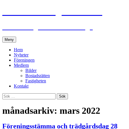
BRF Eklandagatan 23-25
En förening utöver det vanliga
Hoppa
Meny
till
innehåll
Hem
Nyheter
Föreningen
Medlem
Bilder
Bostadsrätten
Fastigheten
Kontakt
Sök
efter:
månadsarkiv: mars 2022
Föreningsstämma och trädgårdsdag 28